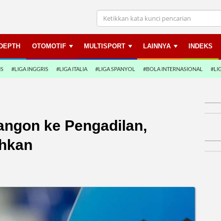
NDEPTH
OTOMOTIF
MULTISPORT
LAINNYA
INDEKS
NS
#LIGA INGGRIS
#LIGA ITALIA
#LIGA SPANYOL
#BOLA INTERNASIONAL
#LI
ngon ke Pengadilan,
ihkan