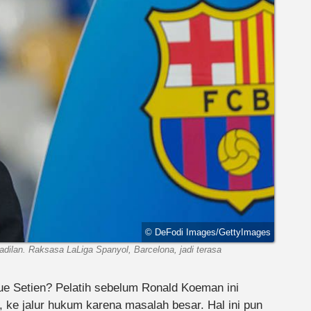
© DeFodi Images/GettyImages
dilan. Raksasa LaLiga Spanyol, Barcelona, jadi terasa
ue Setien? Pelatih sebelum Ronald Koeman ini
, ke jalur hukum karena masalah besar. Hal ini pun