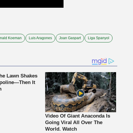
nald Koeman
Luis Aragones
Joan Gaspart
Liga Spanyol