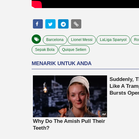
Barcelona
Lionel Messi
LaLiga Spanyol
Ro
Sepak Bola
Quique Setien