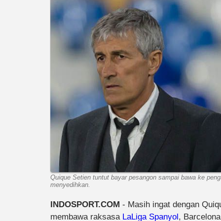
Quique Setien tuntut bayar pesangon sampai bawa ke penga
menyedihkan.
INDOSPORT.COM
- Masih ingat dengan Quiq
membawa raksasa
LaLiga Spanyol
, Barcelona