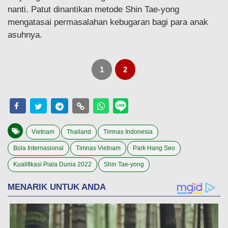
nanti. Patut dinantikan metode Shin Tae-yong
mengatasai permasalahan kebugaran bagi para anak
asuhnya.
1
2
Vietnam
Thailand
Timnas Indonesia
Bola Internasional
Timnas Vietnam
Park Hang Seo
Kualifikasi Piala Dunia 2022
Shin Tae-yong