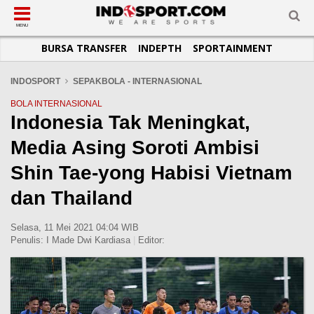
SUB-MENU
SUB-MENU
SUB-MENU
SUB-MENU
SUB-MENU
SUB-MENU
MENU
BURSA TRANSFER
INDEPTH
SPORTAINMENT
SEPAKBOLA
SPORTAINMENT
OTOMOTIF
BASKET
JADWAL
TOPIK HARI INI
LIGA 1
SELEBSPORT
MOTOGP
RAKET
KLASEMEN
PERATURAN OLAHRAGA
INDOSPORT
SEPAKBOLA - INTERNASIONAL
LIGA 2
LIFESTYLE
FORMULA 1
MMA
TIPS DAN TRIK
BOLA INTERNASIONAL
Indonesia Tak Meningkat,
LIGA INGGRIS
OTOMANIA
FUTSAL
INFOGRAFIS
Media Asing Soroti Ambisi
LIGA ITALIA
OLIMPIK
GALERI FOTO
LIGA SPANYOL
E-SPORT
TEMPAT OLAHRAGA
Shin Tae-yong Habisi Vietnam
LIGA CHAMPIONS
PASUKAN SEHAT
dan Thailand
LIGA JERMAN
KOMUNITAS SEHAT
Selasa, 11 Mei 2021 04:04 WIB
LIGA PRANCIS
Penulis:
I Made Dwi Kardiasa
|
Editor:
LIGA EUROPA