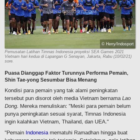
© Herry/Indosport
Pemusatan Latihan Timnas Indonesia proyeksi SEA Games 2021
Vietnam hari kedua di Lapangan G Senayan, Jakarta, Rabu (10/02/21)
sore.
Puasa Dianggap Faktor Turunnya Performa Pemain,
Shin Tae-yong Sesumbar Bisa Menang
Kondisi para pemain yang tak alami peningkatan
tersebut pun disorot oleh media Vietnam bernama
Lao
Dong
. Mereka menuliskan: "Meski para pemain belum
punya peningkatan sesuai syarat, Timnas Indonesia
ingin kalahkan Vietnam, Thailand, dan UEA."
"Pemain
Indonesia
mematuhi Ramadhan hingga buat