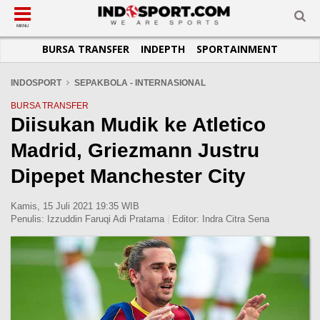
SUB-MENU
SUB-MENU
SUB-MENU
SUB-MENU
SUB-MENU
SUB-MENU
MENU
BURSA TRANSFER
INDEPTH
SPORTAINMENT
SEPAKBOLA
SPORTAINMENT
OTOMOTIF
BASKET
JADWAL
TOPIK HARI INI
LIGA 1
SELEBSPORT
MOTOGP
RAKET
KLASEMEN
PERATURAN OLAHRAGA
INDOSPORT
SEPAKBOLA - INTERNASIONAL
LIGA 2
LIFESTYLE
FORMULA 1
MMA
TIPS DAN TRIK
BURSA TRANSFER
Diisukan Mudik ke Atletico
LIGA INGGRIS
OTOMANIA
FUTSAL
INFOGRAFIS
Madrid, Griezmann Justru
LIGA ITALIA
OLIMPIK
GALERI FOTO
LIGA SPANYOL
E-SPORT
TEMPAT OLAHRAGA
Dipepet Manchester City
LIGA CHAMPIONS
PASUKAN SEHAT
Kamis, 15 Juli 2021 19:35 WIB
LIGA JERMAN
KOMUNITAS SEHAT
Penulis:
Izzuddin Faruqi Adi Pratama
|
Editor:
Indra Citra Sena
LIGA PRANCIS
LIGA EUROPA