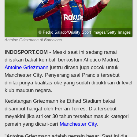
© Pedro Salado/Quality Sport Images/Getty Images
Antoine Griezmann di Barcelona.
INDOSPORT.COM
- Meski saat ini sedang ramai
diisukan bakal kembali berkostum Atletico Madrid,
Antoine Griezmann
justru dirasa juga cocok untuk
Manchester City. Penyerang asal Prancis tersebut
dinilai punya kualitas oke yang sudah dibuktikan di level
klub maupun negara.
Kedatangan Griezmann ke Etihad Stadium bakal
disambut hangat oleh Ferran Torres. Dia tersebut
meyakini jika striker 30 tahun tersebut masuk kategori
pemain yang dicari-cari
Manchester City
.
"Antoine Griezmann adalah pemain besar. Saat ini dia