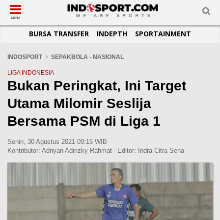
SUB-MENU
SUB-MENU
SUB-MENU
SUB-MENU
SUB-MENU
SUB-MENU
MENU
BURSA TRANSFER
INDEPTH
SPORTAINMENT
SEPAKBOLA
SPORTAINMENT
OTOMOTIF
BASKET
JADWAL
TOPIK HARI INI
LIGA 1
SELEBSPORT
MOTOGP
RAKET
KLASEMEN
PERATURAN OLAHRAGA
INDOSPORT
SEPAKBOLA - NASIONAL
LIGA 2
LIFESTYLE
FORMULA 1
MMA
TIPS DAN TRIK
LIGA INDONESIA
Bukan Peringkat, Ini Target
LIGA INGGRIS
OTOMANIA
FUTSAL
INFOGRAFIS
Utama Milomir Seslija
LIGA ITALIA
OLIMPIK
GALERI FOTO
LIGA SPANYOL
E-SPORT
TEMPAT OLAHRAGA
Bersama PSM di Liga 1
LIGA CHAMPIONS
PASUKAN SEHAT
Senin, 30 Agustus 2021 09:15 WIB
LIGA JERMAN
KOMUNITAS SEHAT
Kontributor:
Adriyan Adirizky Rahmat
|
Editor:
Indra Citra Sena
LIGA PRANCIS
LIGA EUROPA