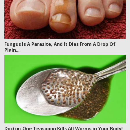
Fungus Is A Parasite, And It Dies From A Drop Of
Plain...
Doctor: One Teaspoon Kills All Worms in Your Body!