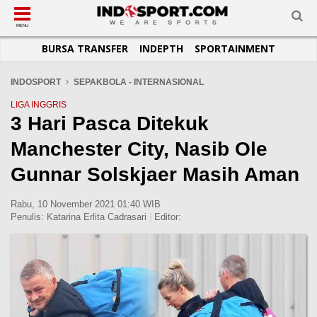
SUB-MENU
SUB-MENU
SUB-MENU
SUB-MENU
SUB-MENU
SUB-MENU
MENU
BURSA TRANSFER
INDEPTH
SPORTAINMENT
SEPAKBOLA
SPORTAINMENT
OTOMOTIF
BASKET
JADWAL
TOPIK HARI INI
LIGA 1
SELEBSPORT
MOTOGP
RAKET
KLASEMEN
PERATURAN OLAHRAGA
INDOSPORT
SEPAKBOLA - INTERNASIONAL
LIGA 2
LIFESTYLE
FORMULA 1
MMA
TIPS DAN TRIK
LIGA INGGRIS
3 Hari Pasca Ditekuk
LIGA INGGRIS
OTOMANIA
FUTSAL
INFOGRAFIS
Manchester City, Nasib Ole
LIGA ITALIA
OLIMPIK
GALERI FOTO
LIGA SPANYOL
E-SPORT
TEMPAT OLAHRAGA
Gunnar Solskjaer Masih Aman
LIGA CHAMPIONS
PASUKAN SEHAT
Rabu, 10 November 2021 01:40 WIB
LIGA JERMAN
KOMUNITAS SEHAT
Penulis:
Katarina Erlita Cadrasari
|
Editor:
LIGA PRANCIS
LIGA EUROPA