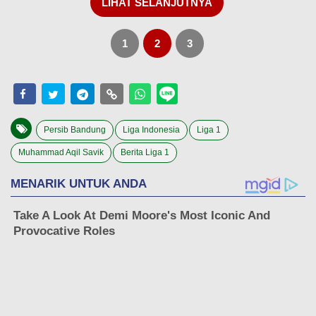
LIHAT SELANJUTNYA
1
2
3
Persib Bandung
Liga Indonesia
Liga 1
Muhammad Aqil Savik
Berita Liga 1