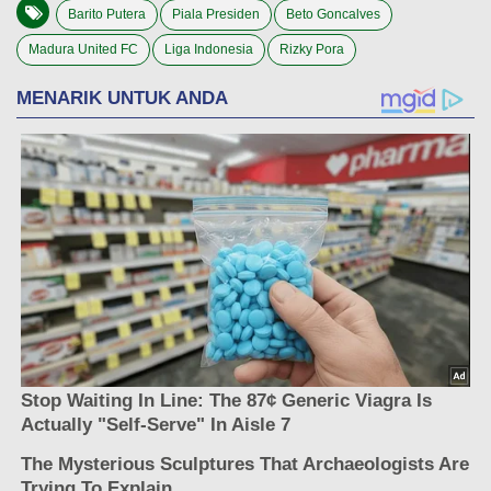
Barito Putera
Piala Presiden
Beto Goncalves
Madura United FC
Liga Indonesia
Rizky Pora