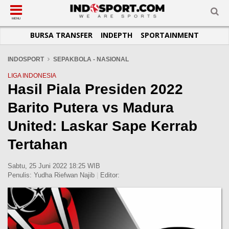
SUB-MENU
SUB-MENU
SUB-MENU
SUB-MENU
SUB-MENU
SUB-MENU
MENU
BURSA TRANSFER
INDEPTH
SPORTAINMENT
SEPAKBOLA
SPORTAINMENT
OTOMOTIF
BASKET
JADWAL
TOPIK HARI INI
LIGA 1
SELEBSPORT
MOTOGP
RAKET
KLASEMEN
PERATURAN OLAHRAGA
INDOSPORT
SEPAKBOLA - NASIONAL
LIGA 2
LIFESTYLE
FORMULA 1
MMA
TIPS DAN TRIK
LIGA INDONESIA
Hasil Piala Presiden 2022
LIGA INGGRIS
OTOMANIA
FUTSAL
INFOGRAFIS
Barito Putera vs Madura
LIGA ITALIA
OLIMPIK
GALERI FOTO
LIGA SPANYOL
E-SPORT
TEMPAT OLAHRAGA
United: Laskar Sape Kerrab
LIGA CHAMPIONS
PASUKAN SEHAT
Tertahan
LIGA JERMAN
KOMUNITAS SEHAT
Sabtu, 25 Juni 2022 18:25 WIB
LIGA PRANCIS
Penulis:
Yudha Riefwan Najib
|
Editor:
LIGA EUROPA