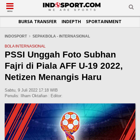
SUB-MENU
SUB-MENU
SUB-MENU
SUB-MENU
SUB-MENU
SUB-MENU
MENU
BURSA TRANSFER
INDEPTH
SPORTAINMENT
SEPAKBOLA
SPORTAINMENT
OTOMOTIF
BASKET
JADWAL
TOPIK HARI INI
LIGA 1
SELEBSPORT
MOTOGP
RAKET
KLASEMEN
PERATURAN OLAHRAGA
INDOSPORT
SEPAKBOLA - INTERNASIONAL
LIGA 2
LIFESTYLE
FORMULA 1
MMA
TIPS DAN TRIK
BOLA INTERNASIONAL
PSSI Unggah Foto Subhan
LIGA INGGRIS
OTOMANIA
FUTSAL
INFOGRAFIS
Fajri di Piala AFF U-19 2022,
LIGA ITALIA
OLIMPIK
GALERI FOTO
LIGA SPANYOL
E-SPORT
TEMPAT OLAHRAGA
Netizen Menangis Haru
LIGA CHAMPIONS
PASUKAN SEHAT
Sabtu, 9 Juli 2022 17:18 WIB
LIGA JERMAN
KOMUNITAS SEHAT
Penulis:
Ilham Oktafian
|
Editor:
LIGA PRANCIS
LIGA EUROPA