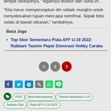
tempat selanjutnya," tegasnya dilansir dari Soha.vn.
“Kita harus mempersiapkan diri sebaik mungkin untuk
menyelesaikan tujuan mencapai semifinal. Sepak bola
selalu di bawah tekanan," tambahnya.
Baca Juga
Top Skor Sementara Piala AFF U-19 2022:
Rabbani Tasnim Pepet Dominasi Hokky Caraka
1
2
3
PSSI
Bola Internasional
Timnas Indonesia U-19
Subhan Fajri
Piala AFF U-19 2022