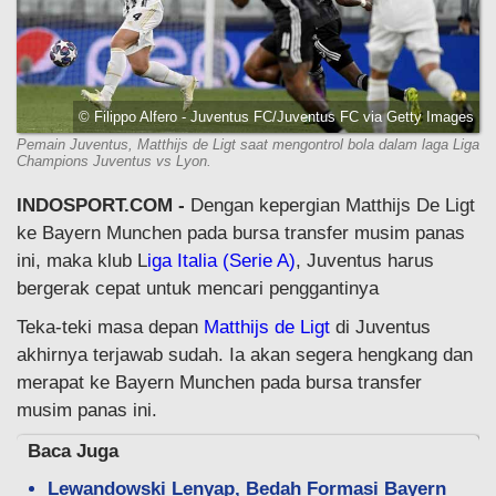
© Filippo Alfero - Juventus FC/Juventus FC via Getty Images
Pemain Juventus, Matthijs de Ligt saat mengontrol bola dalam laga Liga
Champions Juventus vs Lyon.
INDOSPORT.COM -
Dengan kepergian Matthijs De Ligt
ke Bayern Munchen pada bursa transfer musim panas
ini, maka klub L
iga Italia (Serie A)
, Juventus harus
bergerak cepat untuk mencari penggantinya
Teka-teki masa depan
Matthijs de Ligt
di Juventus
akhirnya terjawab sudah. Ia akan segera hengkang dan
merapat ke Bayern Munchen pada bursa transfer
musim panas ini.
Baca Juga
Lewandowski Lenyap, Bedah Formasi Bayern