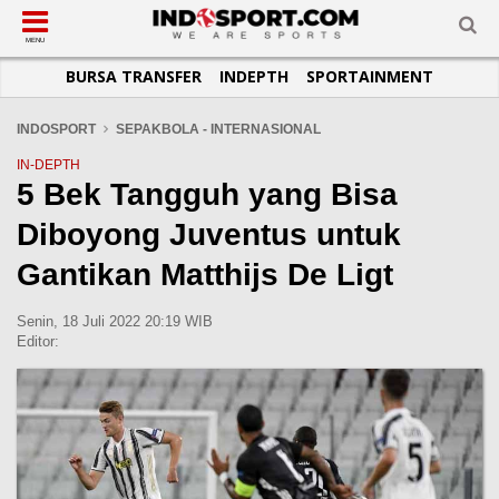
SUB-MENU
SUB-MENU
SUB-MENU
SUB-MENU
SUB-MENU
SUB-MENU
MENU
BURSA TRANSFER
INDEPTH
SPORTAINMENT
SEPAKBOLA
SPORTAINMENT
OTOMOTIF
BASKET
JADWAL
TOPIK HARI INI
LIGA 1
SELEBSPORT
MOTOGP
RAKET
KLASEMEN
PERATURAN OLAHRAGA
INDOSPORT
SEPAKBOLA - INTERNASIONAL
LIGA 2
LIFESTYLE
FORMULA 1
MMA
TIPS DAN TRIK
IN-DEPTH
5 Bek Tangguh yang Bisa
LIGA INGGRIS
OTOMANIA
FUTSAL
INFOGRAFIS
Diboyong Juventus untuk
LIGA ITALIA
OLIMPIK
GALERI FOTO
LIGA SPANYOL
E-SPORT
TEMPAT OLAHRAGA
Gantikan Matthijs De Ligt
LIGA CHAMPIONS
PASUKAN SEHAT
Senin, 18 Juli 2022 20:19 WIB
LIGA JERMAN
KOMUNITAS SEHAT
Editor:
LIGA PRANCIS
LIGA EUROPA