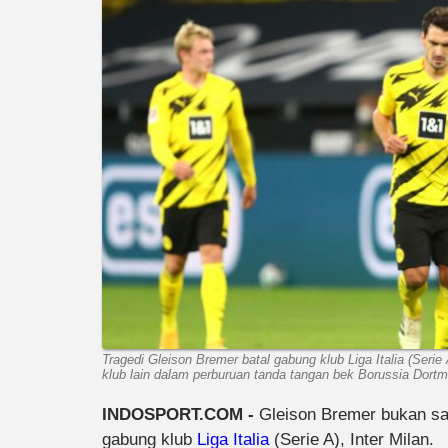
Tragedi Gleison Bremer batal gabung klub Liga Italia (Serie 
klub lain dalam perburuan tanda tangan bek Borussia Dortm
INDOSPORT.COM -
Gleison Bremer bukan sa
gabung klub
Liga Italia
(Serie A), Inter Milan.