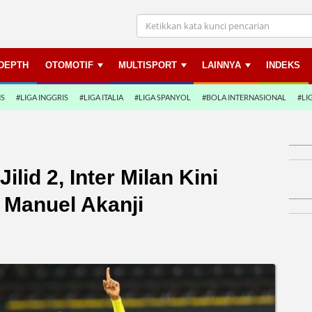
NDEPTH
OTOMOTIF
MULTISPORT
LAINNYA
INDEKS
NS
#LIGA INGGRIS
#LIGA ITALIA
#LIGA SPANYOL
#BOLA INTERNASIONAL
#LI
lid 2, Inter Milan Kini
 Manuel Akanji