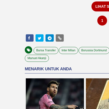
LIHAT 
1
Bursa Transfer
Inter Milan
Borussia Dortmund
Manuel Akanji