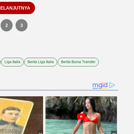
SELANJUTNYA
2
3
Liga Italia
Berita Liga Italia
Berita Bursa Transfer