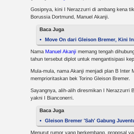
Gosipnya, kini I Nerazzurri di ambang kena ti
Borussia Dortmund, Manuel Akanji.
Baca Juga
Move On dari Gleison Bremer, Kini In
Nama
Manuel Akanji
memang tengah dihubung-
tahun tersebut diplot untuk mengantisipasi ke
Mula-mula, nama Akanji menjadi plan B Inter M
memprioritaskan bek Torino Gleison Bremer.
Sayangnya, alih-alih diresmikan I Nerazzurri
yakni I Bianconerri.
Baca Juga
Gleison Bremer 'Sah' Gabung Juventus
Menurut rumor yang berkembang, proposal ya