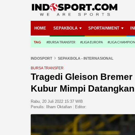
HOME
SEPAKBOLA
SPORTAINMENT
I
TAG
#BURSA TRANSFER
#LIGA EUROPA
#LIGA CHAMPIO
INDOSPORT
SEPAKBOLA - INTERNASIONAL
BURSA TRANSFER
Tragedi Gleison Bremer Ji
Kubur Mimpi Datangkan
Rabu, 20 Juli 2022 15:37 WIB
Penulis:
Ilham Oktafian
|
Editor: