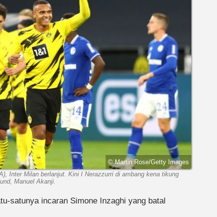
© Martin Rose/Getty Images
A), Inter Milan berlanjut. Kini I Nerazzurri di ambang kena tikung
und, Manuel Akanji.
tu-satunya incaran Simone Inzaghi yang batal