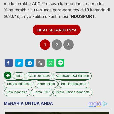
modul terakhir AFC Pro saya karena dari lima modul.
Yang terakhir itu tertunda gara-gara covid-19 kemarin di
2020," ujarnya ketika dikonfirmasi
INDOSPORT
.
LIHAT SELANJUTNYA
1
2
3
Italia
Cesc Fabregas
Kurniawan Dwi Yulianto
Timnas Indonesia
Serie B Italia
Bola Internasional
Bola Indonesia
Como 1907
Berita Timnas Indonesia