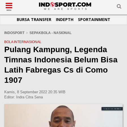
SUB-MENU
SUB-MENU
SUB-MENU
SUB-MENU
SUB-MENU
SUB-MENU
MENU
BURSA TRANSFER
INDEPTH
SPORTAINMENT
SEPAKBOLA
SPORTAINMENT
OTOMOTIF
BASKET
JADWAL
TOPIK HARI INI
LIGA 1
SELEBSPORT
MOTOGP
RAKET
KLASEMEN
PERATURAN OLAHRAGA
INDOSPORT
SEPAKBOLA - NASIONAL
LIGA 2
LIFESTYLE
FORMULA 1
MMA
TIPS DAN TRIK
BOLA INTERNASIONAL
Pulang Kampung, Legenda
LIGA INGGRIS
OTOMANIA
FUTSAL
INFOGRAFIS
Timnas Indonesia Belum Bisa
LIGA ITALIA
OLIMPIK
GALERI FOTO
LIGA SPANYOL
E-SPORT
TEMPAT OLAHRAGA
Latih Fabregas Cs di Como
LIGA CHAMPIONS
PASUKAN SEHAT
1907
LIGA JERMAN
KOMUNITAS SEHAT
Kamis, 8 September 2022 20:35 WIB
LIGA PRANCIS
Editor:
Indra Citra Sena
LIGA EUROPA