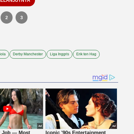
SELANJUTNYA
2
3
iola
Derby Manchester
Liga Inggris
Erik ten Hag