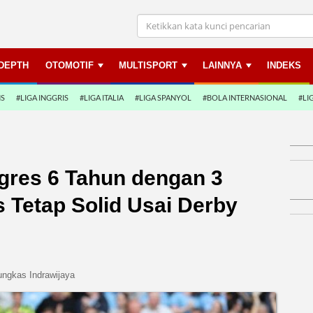
NDEPTH
OTOMOTIF
MULTISPORT
LAINNYA
INDEKS
NS
#LIGA INGGRIS
#LIGA ITALIA
#LIGA SPANYOL
#BOLA INTERNASIONAL
#LI
gres 6 Tahun dengan 3
 Tetap Solid Usai Derby
ungkas Indrawijaya