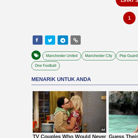
LIHAT 
1
Manchester United
Manchester City
Pep Guard
One Football