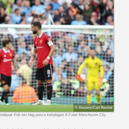
© Reuters/Carl Recine
depak Erik ten Hag pasca kekalagan 6-3 dari Manchester City