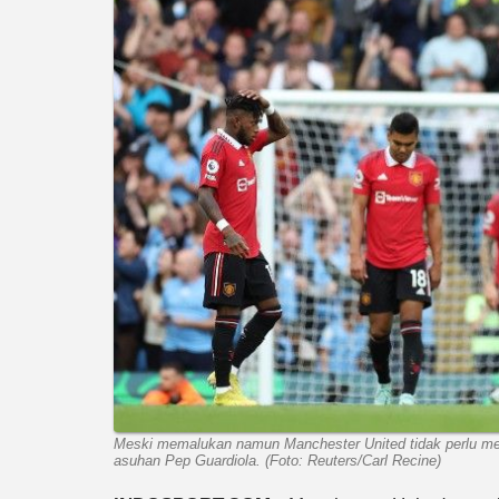
Meski memalukan namun Manchester United tidak perlu men
asuhan Pep Guardiola. (Foto: Reuters/Carl Recine)