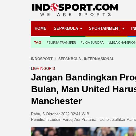
HOME
SEPAKBOLA
SPORTAINMENT
I
TAG
#BURSA TRANSFER
#LIGA EUROPA
#LIGA CHAMPIO
INDOSPORT
SEPAKBOLA - INTERNASIONAL
LIGA INGGRIS
Jangan Bandingkan Pro
Bulan, Man United Harus
Manchester
Rabu, 5 Oktober 2022 02:41 WIB
Penulis:
Izzuddin Faruqi Adi Pratama
|
Editor:
Zulfikar Pam