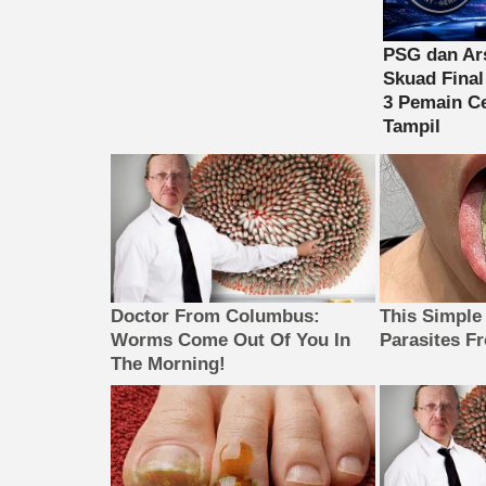
Doctor From Columbus:
This Simple
Worms Come Out Of You In
Parasites F
The Morning!