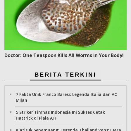
Doctor: One Teaspoon Kills All Worms in Your Body!
BERITA TERKINI
7 Fakta Unik Franco Baresi: Legenda Italia dan AC
Milan
5 Striker Timnas Indonesia Ini Sukses Cetak
Hattrick di Piala AFF
Kiatisuk Senamuang: Legenda Thailand yang Juara