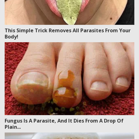
This Simple Trick Removes All Parasites From Your
Body!
Fungus Is A Parasite, And It Dies From A Drop Of
Plain...