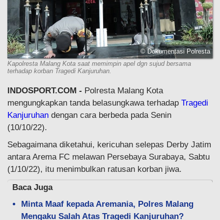
© Dokumentasi Polresta
Kapolresta Malang Kota saat memimpin apel dgn sujud bersama
terhadap korban Tragedi Kanjuruhan.
INDOSPORT.COM -
Polresta Malang Kota
mengungkapkan tanda belasungkawa terhadap
Tragedi
Kanjuruhan
dengan cara berbeda pada Senin
(10/10/22).
Sebagaimana diketahui, kericuhan selepas Derby Jatim
antara Arema FC melawan Persebaya Surabaya, Sabtu
(1/10/22), itu menimbulkan ratusan korban jiwa.
Baca Juga
Minta Maaf kepada Aremania, Polres Malang
Mengaku Salah Atas Tragedi Kanjuruhan?