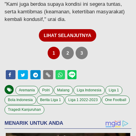
"Kami juga berdoa supaya kondisi ini segera tuntas,
serta kamtibmas (keamanan, ketertiban masyarakat)
kembali kondusif," urai dia.
LIHAT SELANJUTNYA
1
2
3
Aremania
Polri
Malang
Liga Indonesia
Liga 1
Bola Indonesia
Berita Liga 1
Liga 1 2022-2023
One Football
Tragedi Kanjuruhan