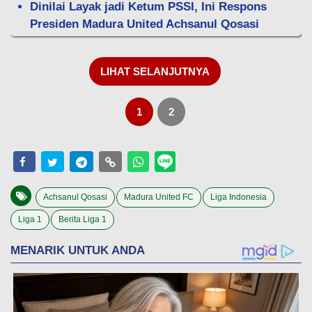
Dinilai Layak jadi Ketum PSSI, Ini Respons
Presiden Madura United Achsanul Qosasi
LIHAT SELANJUTNYA
1
2
Achsanul Qosasi
Madura United FC
Liga Indonesia
Liga 1
Berita Liga 1