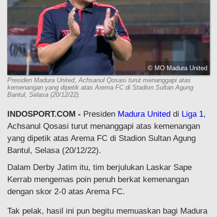
© MO Madura United
Presiden Madura United, Achsanul Qosasi turut menanggapi atas
kemenangan yang dipetik atas Arema FC di Stadion Sultan Agung
Bantul, Selasa (20/12/22).
INDOSPORT.COM -
Presiden
Madura United
di
Liga 1
,
Achsanul Qosasi turut menanggapi atas kemenangan
yang dipetik atas Arema FC di Stadion Sultan Agung
Bantul, Selasa (20/12/22).
Dalam Derby Jatim itu, tim berjulukan Laskar Sape
Kerrab mengemas poin penuh berkat kemenangan
dengan skor 2-0 atas Arema FC.
Tak pelak, hasil ini pun begitu memuaskan bagi Madura