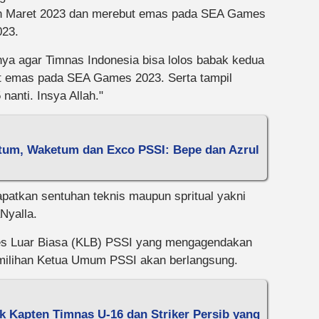
lan Maret 2023 dan merebut emas pada SEA Games
023.
ya agar Timnas Indonesia bisa lolos babak kedua
but emas pada SEA Games 2023. Serta tampil
anti. Insya Allah."
etum, Waketum dan Exco PSSI: Bepe dan Azrul
patkan sentuhan teknis maupun spritual yakni
Nyalla.
gres Luar Biasa (KLB) PSSI yang mengagendakan
milihan Ketua Umum PSSI akan berlangsung.
 Kapten Timnas U-16 dan Striker Persib yang