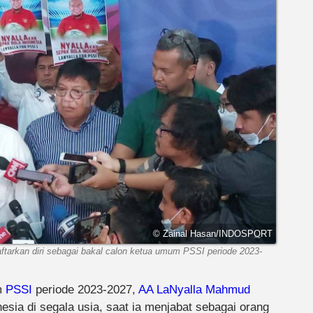
© Zainal Hasan/INDOSPORT
ftarkan diri sebagai bakal calon ketua umum PSSI periode 2023-
m
PSSI
periode 2023-2027,
AA LaNyalla Mahmud
sia di segala usia, saat ia menjabat sebagai orang