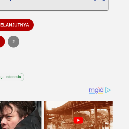
SELANJUTNYA
1
2
iga Indonesia