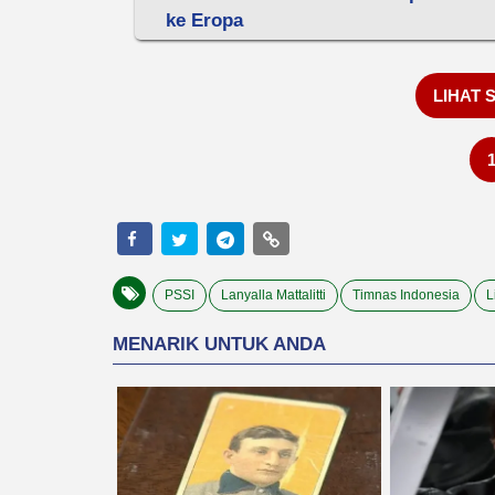
ke Eropa
LIHAT 
PSSI
Lanyalla Mattalitti
Timnas Indonesia
L