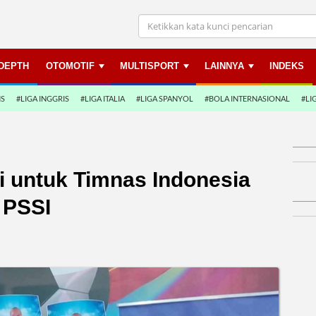
NDEPTH
OTOMOTIF
MULTISPORT
LAINNYA
INDEKS
NS
#LIGA INGGRIS
#LIGA ITALIA
#LIGA SPANYOL
#BOLA INTERNASIONAL
#LI
ti untuk Timnas Indonesia
 PSSI