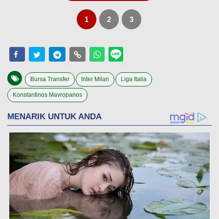
1
2
3
Bursa Transfer
Inter Milan
Liga Italia
Konstantinos Mavropanos