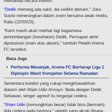
memantau secara intensif.
"
Dedik
memang ada sakit, dia sedikit demam," Joko
Susilo menerangkan dalam zoom bersama awak media,
Rabu (22/03/23).
"Kami masih akan melihat lagi bagaimana
perkembangan (kesehatan) Dedik. Persiapan akhir
diputuskan (main atau absen)," tambah Pelatih Arema
FC tersebut.
Baca Juga
Performa Menanjak, Arema FC Berharap Liga 1
Dipimpin Wasit Kompeten Selama Ramadan
Sementara kondisi yang cukup mengkhawatirkan
dialami oleh Ilham Udin Armayn. Beda dengan Dedik
Setiawan, winger agresif itu terganjal cedera.
"
Ilham Udin
(kemungkinan besar) tidak bisa (bermain).
Ada cedera pada lututnya," pelatih yang akrab disapa