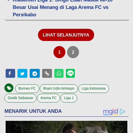
Besar Usai Menang di Laga Arema FC vs
Persikabo
LIHAT SELANJUTNYA
1
2
Borneo FC
Ilham Udin Armaiyn
Liga Indonesia
Dedik Setiawan
Arema FC
Liga 1