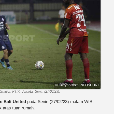
© Herry Ibrahim/INDOSPORT
Stadion PTIK, Jakarta, Senin (27/03/23).
s Bali United
pada Senin (27/02/23) malam WIB,
k atas tuan rumah.