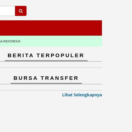
GA INDONESIA
BERITA TERPOPULER
BURSA TRANSFER
Lihat Selengkapnya