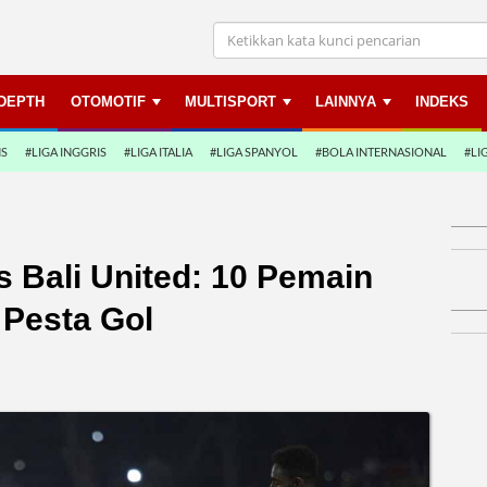
NDEPTH
OTOMOTIF
MULTISPORT
LAINNYA
INDEKS
NS
#LIGA INGGRIS
#LIGA ITALIA
#LIGA SPANYOL
#BOLA INTERNASIONAL
#LI
s Bali United: 10 Pemain
 Pesta Gol