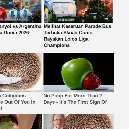
m Columbus:
No Poop For More Than 2
 Out Of You In
Days - It's The First Sign Of
!