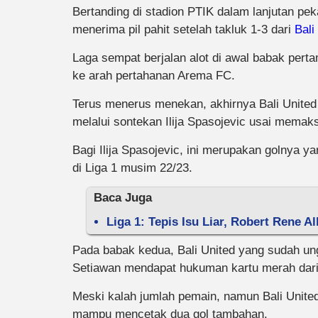
Bertanding di stadion PTIK dalam lanjutan pek
menerima pil pahit setelah takluk 1-3 dari
Bali
Laga sempat berjalan alot di awal babak pert
ke arah pertahanan Arema FC.
Terus menerus menekan, akhirnya Bali United 
melalui sontekan Ilija Spasojevic usai mema
Bagi Ilija Spasojevic, ini merupakan golnya y
di Liga 1 musim 22/23.
Baca Juga
Liga 1: Tepis Isu Liar, Robert Rene A
Pada babak kedua, Bali United yang sudah un
Setiawan mendapat hukuman kartu merah dari
Meski kalah jumlah pemain, namun Bali Unit
mampu mencetak dua gol tambahan.