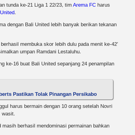
an tunda ke-21 Liga 1 22/23, tim
Arema FC
harus
 United
.
ama dengan Bali United lebih banyak berikan tekanan
berhasil membuka skor lebih dulu pada menit ke-42’
ksimalkan umpan Ramdani Lestaluhu.
ang ke-16 buat Bali United sepanjang 24 penampilan
lberts Pastikan Tolak Pinangan Persikabo
ggul harus bermain dengan 10 orang setelah Novri
 wasit.
ed masih berhasil mendominasi permainan bahkan