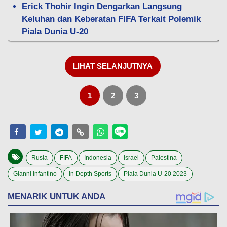
Erick Thohir Ingin Dengarkan Langsung
Keluhan dan Keberatan FIFA Terkait Polemik
Piala Dunia U-20
LIHAT SELANJUTNYA
1
2
3
Rusia
FIFA
Indonesia
Israel
Palestina
Gianni Infantino
In Depth Sports
Piala Dunia U-20 2023