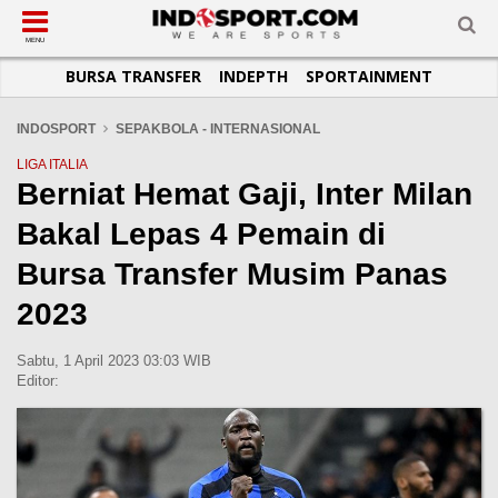
SUB-MENU
SUB-MENU
SUB-MENU
SUB-MENU
SUB-MENU
SUB-MENU
MENU
BURSA TRANSFER
INDEPTH
SPORTAINMENT
SEPAKBOLA
SPORTAINMENT
OTOMOTIF
BASKET
JADWAL
TOPIK HARI INI
LIGA 1
SELEBSPORT
MOTOGP
RAKET
KLASEMEN
PERATURAN OLAHRAGA
INDOSPORT
SEPAKBOLA - INTERNASIONAL
LIGA 2
LIFESTYLE
FORMULA 1
MMA
TIPS DAN TRIK
LIGA ITALIA
Berniat Hemat Gaji, Inter Milan
LIGA INGGRIS
OTOMANIA
FUTSAL
INFOGRAFIS
Bakal Lepas 4 Pemain di
LIGA ITALIA
OLIMPIK
GALERI FOTO
LIGA SPANYOL
E-SPORT
TEMPAT OLAHRAGA
Bursa Transfer Musim Panas
LIGA CHAMPIONS
PASUKAN SEHAT
2023
LIGA JERMAN
KOMUNITAS SEHAT
Sabtu, 1 April 2023 03:03 WIB
LIGA PRANCIS
Editor:
LIGA EUROPA