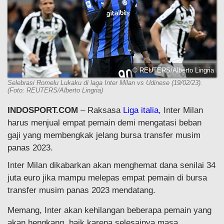
© REUTERS/Alberto Lingria
Selebrasi Romelu Lukaku di laga Inter Milan vs Udinese (19/02/23).
(Foto: REUTERS/Alberto Lingria)
INDOSPORT.COM
– Raksasa
Liga italia,
Inter Milan
harus menjual empat pemain demi mengatasi beban
gaji yang membengkak jelang bursa transfer musim
panas 2023.
Inter Milan dikabarkan akan menghemat dana senilai 34
juta euro jika mampu melepas empat pemain di bursa
transfer musim panas 2023 mendatang.
Memang, Inter akan kehilangan beberapa pemain yang
akan hengkang, baik karena selesainya masa