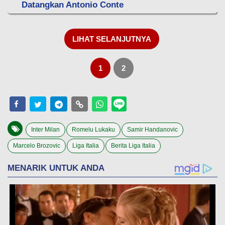
Datangkan Antonio Conte
LIHAT SELANJUTNYA
1
2
Inter Milan
Romelu Lukaku
Samir Handanovic
Marcelo Brozovic
Liga Italia
Berita Liga Italia