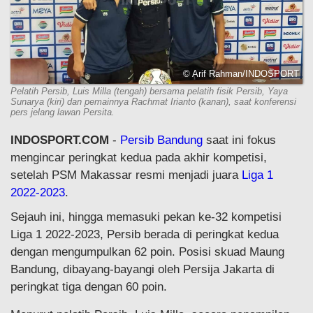
© Arif Rahman/INDOSPORT
Pelatih Persib, Luis Milla (tengah) bersama pelatih fisik Persib, Yaya
Sunarya (kiri) dan pemainnya Rachmat Irianto (kanan), saat konferensi
pers jelang lawan Persita.
INDOSPORT.COM
-
Persib Bandung
saat ini fokus
mengincar peringkat kedua pada akhir kompetisi,
setelah PSM Makassar resmi menjadi juara
Liga 1
2022-2023
.
Sejauh ini, hingga memasuki pekan ke-32 kompetisi
Liga 1 2022-2023, Persib berada di peringkat kedua
dengan mengumpulkan 62 poin. Posisi skuad Maung
Bandung, dibayang-bayangi oleh Persija Jakarta di
peringkat tiga dengan 60 poin.