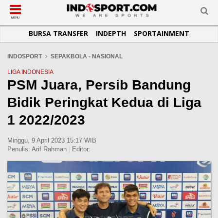
SUB-MENU
SUB-MENU
SUB-MENU
SUB-MENU
SUB-MENU
SUB-MENU
MENU
BURSA TRANSFER
INDEPTH
SPORTAINMENT
SEPAKBOLA
SPORTAINMENT
OTOMOTIF
BASKET
JADWAL
TOPIK HARI INI
LIGA 1
SELEBSPORT
MOTOGP
RAKET
KLASEMEN
PERATURAN OLAHRAGA
INDOSPORT
SEPAKBOLA - NASIONAL
LIGA 2
LIFESTYLE
FORMULA 1
MMA
TIPS DAN TRIK
LIGA INDONESIA
PSM Juara, Persib Bandung
LIGA INGGRIS
OTOMANIA
FUTSAL
INFOGRAFIS
Bidik Peringkat Kedua di Liga
LIGA ITALIA
OLIMPIK
GALERI FOTO
LIGA SPANYOL
E-SPORT
TEMPAT OLAHRAGA
1 2022/2023
LIGA CHAMPIONS
PASUKAN SEHAT
Minggu, 9 April 2023 15:17 WIB
LIGA JERMAN
KOMUNITAS SEHAT
Penulis:
Arif Rahman
|
Editor:
LIGA PRANCIS
LIGA EUROPA