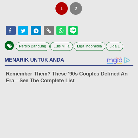
1
2
Persib Bandung
Luis Milla
Liga Indonesia
Liga 1