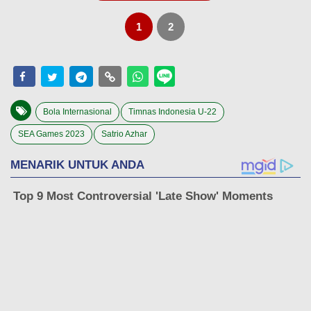
1
2
Bola Internasional
Timnas Indonesia U-22
SEA Games 2023
Satrio Azhar