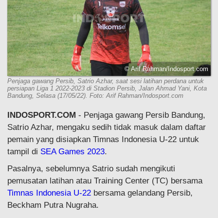
© Arif Rahman/Indosport.com
Penjaga gawang Persib, Satrio Azhar, saat sesi latihan perdana untuk
persiapan Liga 1 2022-2023 di Stadion Persib, Jalan Ahmad Yani, Kota
Bandung, Selasa (17/05/22). Foto: Arif Rahman/Indosport.com
INDOSPORT.COM
- Penjaga gawang Persib Bandung,
Satrio Azhar, mengaku sedih tidak masuk dalam daftar
pemain yang disiapkan Timnas Indonesia U-22 untuk
tampil di
SEA Games 2023
.
Pasalnya, sebelumnya Satrio sudah mengikuti
pemusatan latihan atau Training Center (TC) bersama
Timnas Indonesia U-22
bersama gelandang Persib,
Beckham Putra Nugraha.