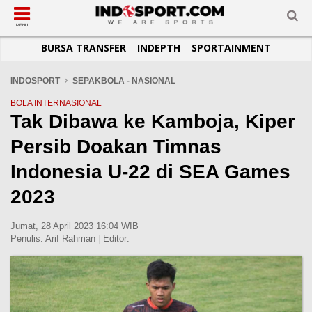
SUB-MENU
SUB-MENU
SUB-MENU
SUB-MENU
SUB-MENU
SUB-MENU
MENU
BURSA TRANSFER
INDEPTH
SPORTAINMENT
SEPAKBOLA
SPORTAINMENT
OTOMOTIF
BASKET
JADWAL
TOPIK HARI INI
LIGA 1
SELEBSPORT
MOTOGP
RAKET
KLASEMEN
PERATURAN OLAHRAGA
INDOSPORT
SEPAKBOLA - NASIONAL
LIGA 2
LIFESTYLE
FORMULA 1
MMA
TIPS DAN TRIK
BOLA INTERNASIONAL
Tak Dibawa ke Kamboja, Kiper
LIGA INGGRIS
OTOMANIA
FUTSAL
INFOGRAFIS
Persib Doakan Timnas
LIGA ITALIA
OLIMPIK
GALERI FOTO
LIGA SPANYOL
E-SPORT
TEMPAT OLAHRAGA
Indonesia U-22 di SEA Games
LIGA CHAMPIONS
PASUKAN SEHAT
2023
LIGA JERMAN
KOMUNITAS SEHAT
Jumat, 28 April 2023 16:04 WIB
LIGA PRANCIS
Penulis:
Arif Rahman
|
Editor:
LIGA EUROPA