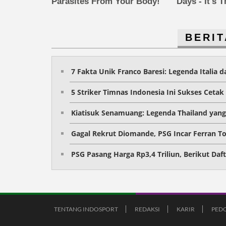
Parasites From Your Body!
Days - It's 
BERIT
7 Fakta Unik Franco Baresi: Legenda Italia 
5 Striker Timnas Indonesia Ini Sukses Cetak 
Kiatisuk Senamuang: Legenda Thailand yang 
Gagal Rekrut Diomande, PSG Incar Ferran To
PSG Pasang Harga Rp3,4 Triliun, Berikut Da
TENTANG INDOSPORT
REDAKSI
KARIR
PEDO