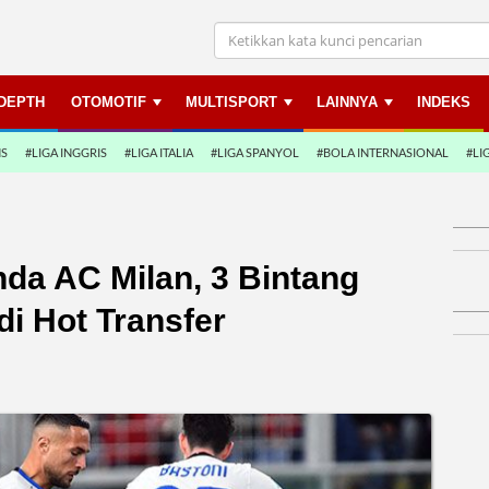
NDEPTH
OTOMOTIF
MULTISPORT
LAINNYA
INDEKS
NS
#LIGA INGGRIS
#LIGA ITALIA
#LIGA SPANYOL
#BOLA INTERNASIONAL
#LI
a AC Milan, 3 Bintang
di Hot Transfer