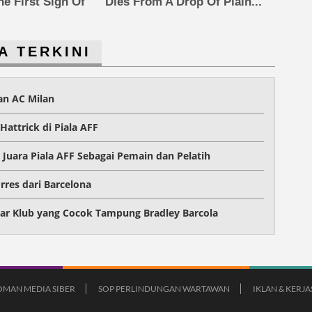
The First Sign Of
Dies From A Drop Of Plain...
A TERKINI
dan AC Milan
Hattrick di Piala AFF
Juara Piala AFF Sebagai Pemain dan Pelatih
rres dari Barcelona
ftar Klub yang Cocok Tampung Bradley Barcola
MAN MEDIA SIBER
SOP PERLINDUNGAN WARTAWAN
IKLAN & KERJ