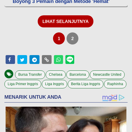
Boyong 3 Pemain dengan Metode 'Hemat'
LIHAT SELANJUTNYA
1
2
Bursa Transfer
Chelsea
Barcelona
Newcastle United
Liga Primer Inggris
Liga Inggris
Berita Liga Inggris
Raphinha