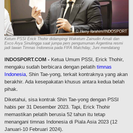
© Herry Ibrahim/INDOSPORT
Ketum PSSI Erick Thohir didampingi Waketum Zainudin Amali dan
Exco Arya Sinulingga saat jumpa pers pengumuman Argentina resmi
jadi lawan Timnas Indonesia pada FIFA Matchday, Juni mendatang
INDOSPORT.COM -
Ketua Umum PSSI, Erick Thohir,
mengaku sudah berbicara dengan pelatih
timnas
Indonesia
, Shin Tae-yong, terkait kontraknya yang akan
berakhir. Ada kesepakatan khusus antara kedua belah
pihak.
Diketahui, sisa kontrak Shin Tae-yong dengan PSSI
habis per 31 Desember 2023. Tapi, Erick Thohir
memastikan pelatih berusia 52 tahun itu tetap
menangani timnas Indonesia di Piala Asia 2023 (12
Januari-10 Februari 2024).