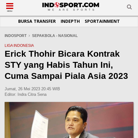
SUB-MENU
SUB-MENU
SUB-MENU
SUB-MENU
SUB-MENU
SUB-MENU
MENU
BURSA TRANSFER
INDEPTH
SPORTAINMENT
SEPAKBOLA
SPORTAINMENT
OTOMOTIF
BASKET
JADWAL
TOPIK HARI INI
LIGA 1
SELEBSPORT
MOTOGP
RAKET
KLASEMEN
PERATURAN OLAHRAGA
INDOSPORT
SEPAKBOLA - NASIONAL
LIGA 2
LIFESTYLE
FORMULA 1
MMA
TIPS DAN TRIK
LIGA INDONESIA
Erick Thohir Bicara Kontrak
LIGA INGGRIS
OTOMANIA
FUTSAL
INFOGRAFIS
STY yang Habis Tahun Ini,
LIGA ITALIA
OLIMPIK
GALERI FOTO
LIGA SPANYOL
E-SPORT
TEMPAT OLAHRAGA
Cuma Sampai Piala Asia 2023
LIGA CHAMPIONS
PASUKAN SEHAT
Jumat, 26 Mei 2023 20:45 WIB
LIGA JERMAN
KOMUNITAS SEHAT
Editor:
Indra Citra Sena
LIGA PRANCIS
LIGA EUROPA