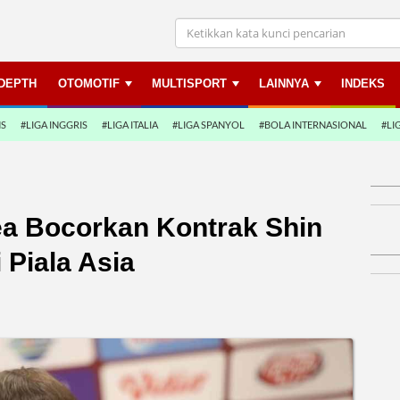
NDEPTH
OTOMOTIF
MULTISPORT
LAINNYA
INDEKS
NS
#LIGA INGGRIS
#LIGA ITALIA
#LIGA SPANYOL
#BOLA INTERNASIONAL
#LI
ea Bocorkan Kontrak Shin
 Piala Asia