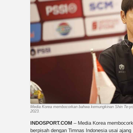
Media Korea membocorkan bahwa kemungkinan Shin Te-yong
2023.
INDOSPORT.COM
– Media Korea membocor
berpisah dengan Timnas Indonesia usai ajang