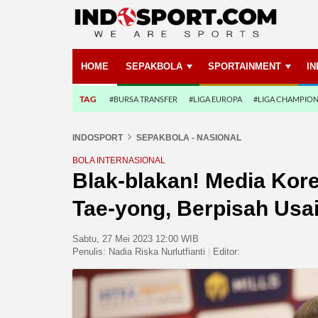
HOME
SEPAKBOLA
SPORTAINMENT
I
TAG
#BURSA TRANSFER
#LIGA EUROPA
#LIGA CHAMPIO
INDOSPORT
SEPAKBOLA - NASIONAL
BOLA INTERNASIONAL
Blak-blakan! Media Kor
Tae-yong, Berpisah Usai
Sabtu, 27 Mei 2023 12:00 WIB
Penulis:
Nadia Riska Nurlutfianti
|
Editor: