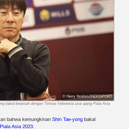
© Herry Ibrahim/INDOSPORT
 bakal berpisah dengan Timnas Indonesia usai ajang Piala Asia
kan bahwa kemungkinan
Shin Tae-yong
bakal
Piala Asia 2023
.