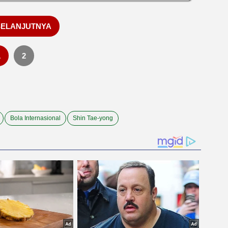
SELANJUTNYA
1
2
Bola Internasional
Shin Tae-yong