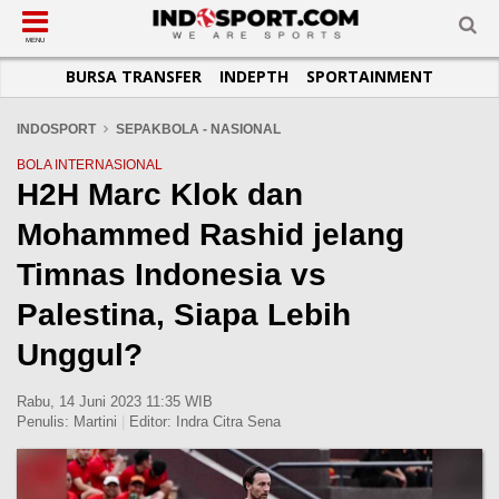
SUB-MENU
SUB-MENU
SUB-MENU
SUB-MENU
SUB-MENU
SUB-MENU
MENU
BURSA TRANSFER
INDEPTH
SPORTAINMENT
SEPAKBOLA
SPORTAINMENT
OTOMOTIF
BASKET
JADWAL
TOPIK HARI INI
LIGA 1
SELEBSPORT
MOTOGP
RAKET
KLASEMEN
PERATURAN OLAHRAGA
INDOSPORT
SEPAKBOLA - NASIONAL
LIGA 2
LIFESTYLE
FORMULA 1
MMA
TIPS DAN TRIK
BOLA INTERNASIONAL
H2H Marc Klok dan
LIGA INGGRIS
OTOMANIA
FUTSAL
INFOGRAFIS
Mohammed Rashid jelang
LIGA ITALIA
OLIMPIK
GALERI FOTO
LIGA SPANYOL
E-SPORT
TEMPAT OLAHRAGA
Timnas Indonesia vs
LIGA CHAMPIONS
PASUKAN SEHAT
Palestina, Siapa Lebih
LIGA JERMAN
KOMUNITAS SEHAT
Unggul?
LIGA PRANCIS
Rabu, 14 Juni 2023 11:35 WIB
LIGA EUROPA
Penulis:
Martini
|
Editor:
Indra Citra Sena