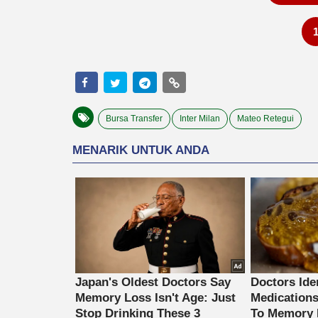
Bursa Transfer
Inter Milan
Mateo Retegui