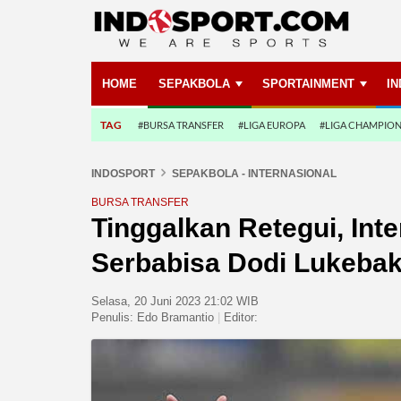
HOME
SEPAKBOLA
SPORTAINMENT
I
TAG
#BURSA TRANSFER
#LIGA EUROPA
#LIGA CHAMPIO
INDOSPORT
SEPAKBOLA - INTERNASIONAL
BURSA TRANSFER
Tinggalkan Retegui, Int
Serbabisa Dodi Lukebak
Selasa, 20 Juni 2023 21:02 WIB
Penulis:
Edo Bramantio
|
Editor: