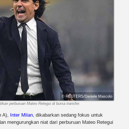
© REUTERS/Daniele Mascolo
kan perburuan Mateo Retegui di bursa transfer.
e A),
Inter Milan
, dikabarkan sedang fokus untuk
dan mengurungkan niat dari perburuan Mateo Retegui