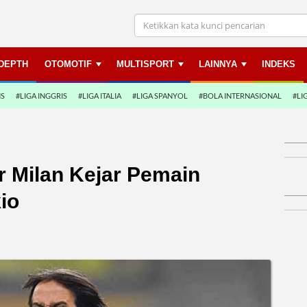
NDEPTH
OTOMOTIF
MULTISPORT
LAINNYA
INDEKS
NS
#LIGA INGGRIS
#LIGA ITALIA
#LIGA SPANYOL
#BOLA INTERNASIONAL
#LI
er Milan Kejar Pemain
io