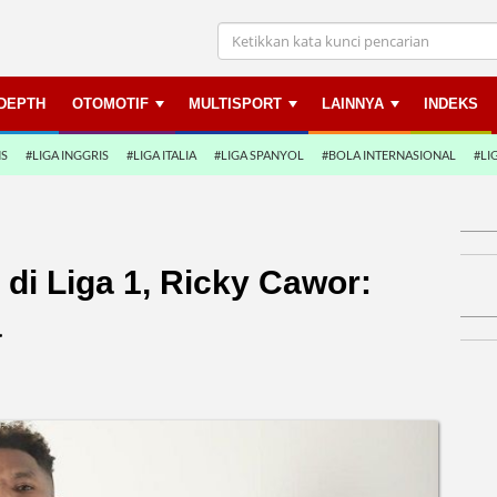
NDEPTH
OTOMOTIF
MULTISPORT
LAINNYA
INDEKS
NS
#LIGA INGGRIS
#LIGA ITALIA
#LIGA SPANYOL
#BOLA INTERNASIONAL
#LI
di Liga 1, Ricky Cawor:
a