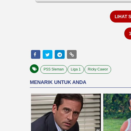
LIHAT 
PSS Sleman
Liga 1
Ricky Cawor