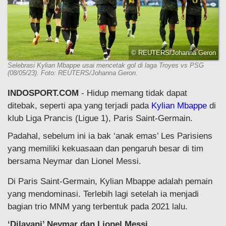
© REUTERS/Johanna Geron
Selebrasi Kylian Mbappe usai mencetak gol di laga Troyes vs PSG
(08/05/23). Foto: REUTERS/Johanna Geron.
INDOSPORT.COM
- Hidup memang tidak dapat
ditebak, seperti apa yang terjadi pada
Kylian Mbappe
di
klub Liga Prancis (Ligue 1), Paris Saint-Germain.
Padahal, sebelum ini ia bak ‘anak emas’ Les Parisiens
yang memiliki kekuasaan dan pengaruh besar di tim
bersama Neymar dan Lionel Messi.
Di Paris Saint-Germain, Kylian Mbappe adalah pemain
yang mendominasi. Terlebih lagi setelah ia menjadi
bagian trio MNM yang terbentuk pada 2021 lalu.
‘Dilayani’ Neymar dan Lionel Messi