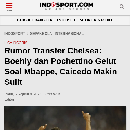
SUB-MENU
SUB-MENU
SUB-MENU
SUB-MENU
SUB-MENU
SUB-MENU
MENU
BURSA TRANSFER
INDEPTH
SPORTAINMENT
SEPAKBOLA
SPORTAINMENT
OTOMOTIF
BASKET
JADWAL
TOPIK HARI INI
LIGA 1
SELEBSPORT
MOTOGP
RAKET
KLASEMEN
PERATURAN OLAHRAGA
INDOSPORT
SEPAKBOLA - INTERNASIONAL
LIGA 2
LIFESTYLE
FORMULA 1
MMA
TIPS DAN TRIK
LIGA INGGRIS
Rumor Transfer Chelsea:
LIGA INGGRIS
OTOMANIA
FUTSAL
INFOGRAFIS
Boehly dan Pochettino Gelut
LIGA ITALIA
OLIMPIK
GALERI FOTO
LIGA SPANYOL
E-SPORT
TEMPAT OLAHRAGA
Soal Mbappe, Caicedo Makin
LIGA CHAMPIONS
PASUKAN SEHAT
Sulit
LIGA JERMAN
KOMUNITAS SEHAT
Rabu, 2 Agustus 2023 17:48 WIB
LIGA PRANCIS
Editor:
LIGA EUROPA