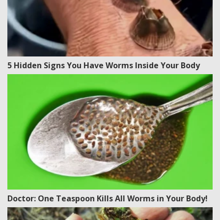
5 Hidden Signs You Have Worms Inside Your Body
Doctor: One Teaspoon Kills All Worms in Your Body!