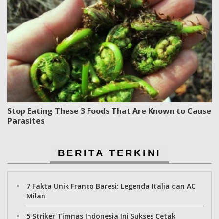
Stop Eating These 3 Foods That Are Known to Cause
Parasites
BERITA TERKINI
7 Fakta Unik Franco Baresi: Legenda Italia dan AC
Milan
5 Striker Timnas Indonesia Ini Sukses Cetak