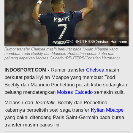
© REUTERS/Christian Hartmann
Rumor transfer Chelsea masih berkutat pada Kylian Mbappe yang
membuat Todd Boehly dan Mauricio Pochettino pecah kubu dan
peluang dapatkan Moises Caicedo.(REUTERS/Christian Hartmann)
INDOSPORT.COM -
Rumor transfer
Chelsea
masih
berkutat pada Kylian Mbappe yang membuat Todd
Boehly dan Mauricio Pochettino pecah kubu sedangkan
peluang mendatangkan
Moises Caicedo
semakin sulit.
Melansir dari
Teamtalk,
Boehly dan Pochettino
kabarnya berselisih soal saga transfer
Kylian Mbappe
yang bakal ditendang Paris Saint-Germain pada bursa
transfer musim panas ini.