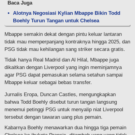
Baca Juga
Alotnya Negosiasi Kylian Mbappe Bikin Todd
Boehly Turun Tangan untuk Chelsea
Mbappe semakin dekat dengan pintu keluar lantaran
tidak mau memperpanjang kontraknya hingga 2025, dan
PSG tidak mau kehilangan sang striker secara gratis.
Tidak hanya Real Madrid dan Al Hilal, Mbappe juga
dikaitkan dengan Liverpool yang ingin meminjamnya
agar PSG dapat pemasukan selama setahun sampai
Mbappe keluar sebagai bebas transfer.
Jurnalis Eropa, Duncan Castles, mengungkapkan
bahwa Todd Boehly disebut turun tangan langsung
menemui petinggi PSG untuk menyalip niat Liverpool
tersebut dengan tawaran uang plus pemain.
Kabarnya Boehly menawarkan dua hingga tiga pemain