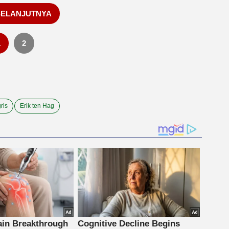
SELANJUTNYA
1
2
ris
Erik ten Hag