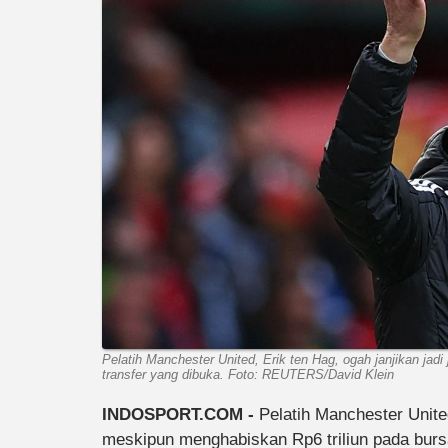
Pelatih Manchester United, Erik ten Hag, ogah janjikan jadi
transfer yang dibuka. Foto: REUTERS/David Klein
INDOSPORT.COM -
Pelatih Manchester United
meskipun menghabiskan Rp6 triliun pada bursa