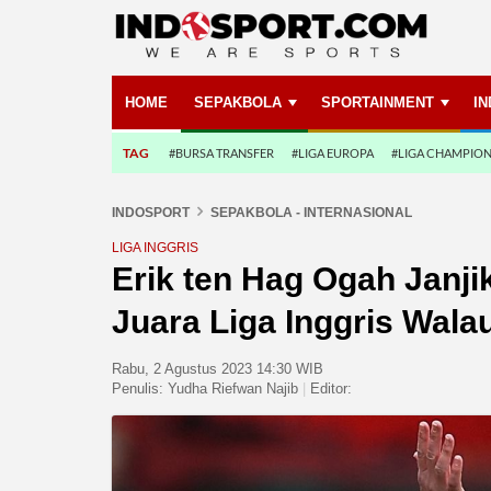
HOME
SEPAKBOLA
SPORTAINMENT
I
TAG
#BURSA TRANSFER
#LIGA EUROPA
#LIGA CHAMPIO
INDOSPORT
SEPAKBOLA - INTERNASIONAL
LIGA INGGRIS
Erik ten Hag Ogah Janj
Juara Liga Inggris Wala
Rabu, 2 Agustus 2023 14:30 WIB
Penulis:
Yudha Riefwan Najib
|
Editor: