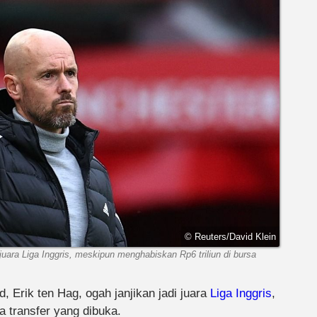
© Reuters/David Klein
 juara Liga Inggris, meskipun menghabiskan Rp6 triliun di bursa
, Erik ten Hag, ogah janjikan jadi juara
Liga Inggris
,
 transfer yang dibuka.