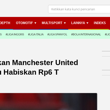
NDEPTH
OTOMOTIF
MULTISPORT
LAINNYA
INDEKS
NS
#LIGA INGGRIS
#LIGA ITALIA
#LIGA SPANYOL
#BOLA INTERNASIONAL
#LI
ikan Manchester United
u Habiskan Rp6 T