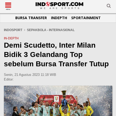
SUB-MENU
SUB-MENU
SUB-MENU
SUB-MENU
SUB-MENU
SUB-MENU
MENU
BURSA TRANSFER
INDEPTH
SPORTAINMENT
SEPAKBOLA
SPORTAINMENT
OTOMOTIF
BASKET
JADWAL
TOPIK HARI INI
LIGA 1
SELEBSPORT
MOTOGP
RAKET
KLASEMEN
PERATURAN OLAHRAGA
INDOSPORT
SEPAKBOLA - INTERNASIONAL
LIGA 2
LIFESTYLE
FORMULA 1
MMA
TIPS DAN TRIK
IN-DEPTH
Demi Scudetto, Inter Milan
LIGA INGGRIS
OTOMANIA
FUTSAL
INFOGRAFIS
Bidik 3 Gelandang Top
LIGA ITALIA
OLIMPIK
GALERI FOTO
LIGA SPANYOL
E-SPORT
TEMPAT OLAHRAGA
sebelum Bursa Transfer Tutup
LIGA CHAMPIONS
PASUKAN SEHAT
Senin, 21 Agustus 2023 11:18 WIB
LIGA JERMAN
KOMUNITAS SEHAT
Editor:
LIGA PRANCIS
LIGA EUROPA