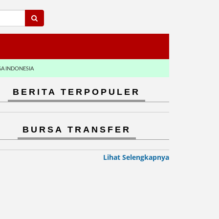
GA INDONESIA
BERITA TERPOPULER
BURSA TRANSFER
Lihat Selengkapnya