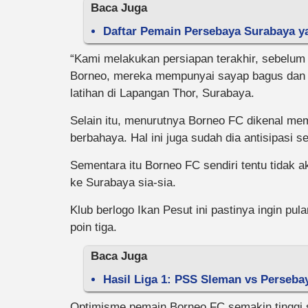
Baca Juga
Daftar Pemain Persebaya Surabaya 
“Kami melakukan persiapan terakhir, sebelum
Borneo, mereka mempunyai sayap bagus dan s
latihan di Lapangan Thor, Surabaya.
Selain itu, menurutnya Borneo FC dikenal mem
berbahaya. Hal ini juga sudah dia antisipasi 
Sementara itu Borneo FC sendiri tentu tidak 
ke Surabaya sia-sia.
Klub berlogo Ikan Pesut ini pastinya ingin p
poin tiga.
Baca Juga
Hasil Liga 1: PSS Sleman vs Persebay
Optimisme pemain Borneo FC semakin tinggi s