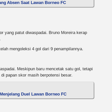
yang Absen Saat Lawan Borneo FC
tor yang patut diwaspadai. Bruno Moreira kerap
.
elah mengoleksi 4 gol dari 9 penampilannya.
waspadai. Meskipun baru mencetak satu gol, tetapi
di papan skor masih berpotensi besar.
 Menjelang Duel Lawan Borneo FC