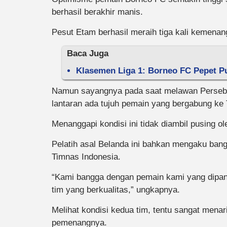
berhasil berakhir manis.
Pesut Etam berhasil meraih tiga kali kemenan
Baca Juga
Klasemen Liga 1: Borneo FC Pepet Pu
Namun sayangnya pada saat melawan Perseba
lantaran ada tujuh pemain yang bergabung ke
Menanggapi kondisi ini tidak diambil pusing ol
Pelatih asal Belanda ini bahkan mengaku ba
Timnas Indonesia.
“Kami bangga dengan pemain kami yang dipang
tim yang berkualitas,” ungkapnya.
Melihat kondisi kedua tim, tentu sangat menar
pemenangnya.