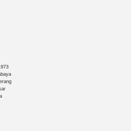
1973
abaya
erang
sar
a