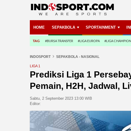
HOME
SEPAKBOLA
SPORTAINMENT
I
TAG
#BURSA TRANSFER
#LIGA EUROPA
#LIGA CHAMPIO
INDOSPORT
SEPAKBOLA - NASIONAL
LIGA 1
Prediksi Liga 1 Perseba
Pemain, H2H, Jadwal, L
Sabtu, 2 September 2023 13:00 WIB
Editor: