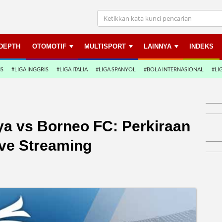
NDEPTH
OTOMOTIF
MULTISPORT
LAINNYA
INDEKS
NS
#LIGA INGGRIS
#LIGA ITALIA
#LIGA SPANYOL
#BOLA INTERNASIONAL
#LI
ya vs Borneo FC: Perkiraan
ive Streaming