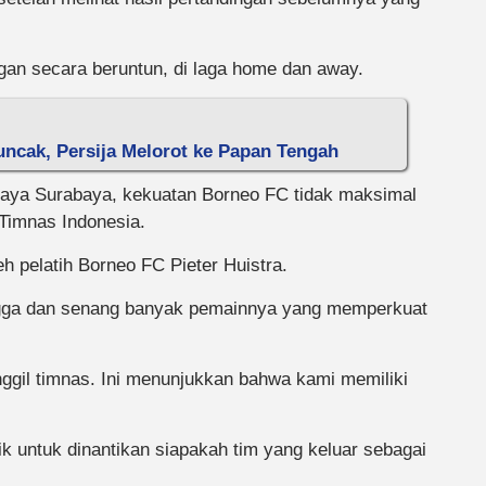
gan secara beruntun, di laga home dan away.
ncak, Persija Melorot ke Papan Tengah
ya Surabaya, kekuatan Borneo FC tidak maksimal
 Timnas Indonesia.
eh pelatih Borneo FC Pieter Huistra.
ngga dan senang banyak pemainnya yang memperkuat
gil timnas. Ini menunjukkan bahwa kami memiliki
ik untuk dinantikan siapakah tim yang keluar sebagai