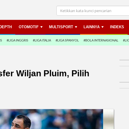
NDEPTH
OTOMOTIF
MULTISPORT
LAINNYA
INDEKS
NS
#LIGA INGGRIS
#LIGA ITALIA
#LIGA SPANYOL
#BOLA INTERNASIONAL
#LI
er Wiljan Pluim, Pilih