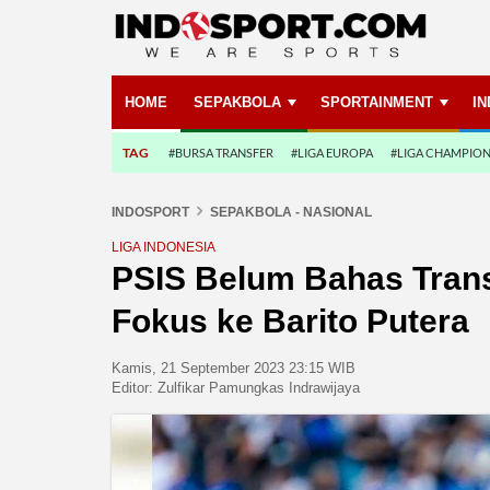
HOME
SEPAKBOLA
SPORTAINMENT
I
TAG
#BURSA TRANSFER
#LIGA EUROPA
#LIGA CHAMPIO
INDOSPORT
SEPAKBOLA - NASIONAL
LIGA INDONESIA
PSIS Belum Bahas Transf
Fokus ke Barito Putera
Kamis, 21 September 2023 23:15 WIB
Editor:
Zulfikar Pamungkas Indrawijaya