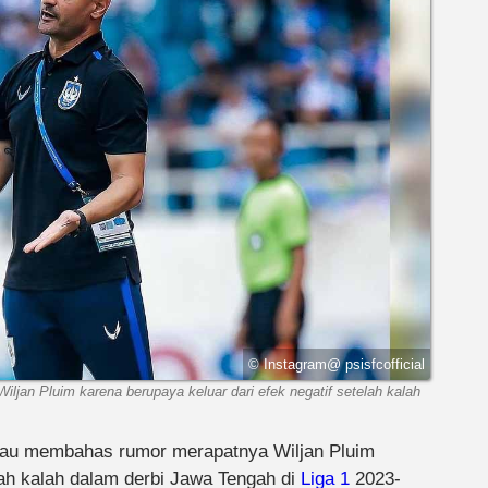
© Instagram@ psisfcofficial
n Pluim karena berupaya keluar dari efek negatif setelah kalah
u membahas rumor merapatnya Wiljan Pluim
lah kalah dalam derbi Jawa Tengah di
Liga 1
2023-