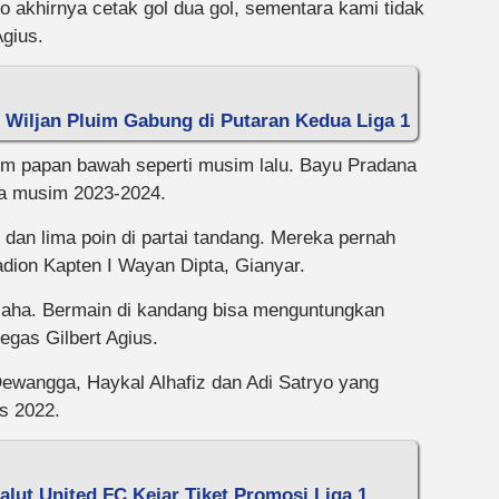
 akhirnya cetak gol dua gol, sementara kami tidak
gius.
Wiljan Pluim Gabung di Putaran Kedua Liga 1
tim papan bawah seperti musim lalu. Bayu Pradana
da musim 2023-2024.
g dan lima poin di partai tandang. Mereka pernah
dion Kapten I Wayan Dipta, Gianyar.
usaha. Bermain di kandang bisa menguntungkan
egas Gilbert Agius.
 Dewangga, Haykal Alhafiz dan Adi Satryo yang
s 2022.
ut United FC Kejar Tiket Promosi Liga 1