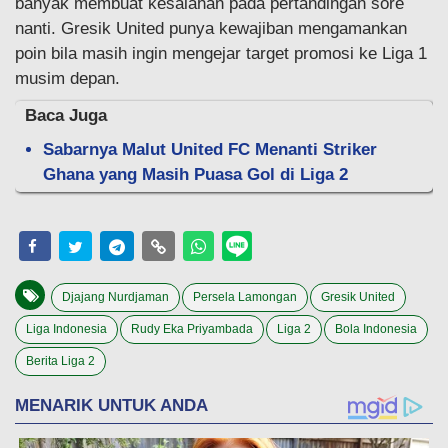
banyak membuat kesalahan pada pertandingan sore
nanti. Gresik United punya kewajiban mengamankan
poin bila masih ingin mengejar target promosi ke Liga 1
musim depan.
Baca Juga
Sabarnya Malut United FC Menanti Striker
Ghana yang Masih Puasa Gol di Liga 2
Djajang Nurdjaman
Persela Lamongan
Gresik United
Liga Indonesia
Rudy Eka Priyambada
Liga 2
Bola Indonesia
Berita Liga 2