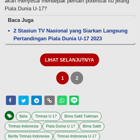
akan menyesal mendepak pemain potensial itu jelang
Piala Dunia U-17?
Baca Juga
2 Stasiun TV Nasional yang Siarkan Langsung
Pertandingan Piala Dunia U-17 2023
LIHAT SELANJUTNYA
1
2
Italia
Timnas U-17
Bima Sakti Tukiman
Timnas Indonesia
Piala Dunia U-17
Bima Sakti
Berita Timnas Indonesia
Timnas Indonesia U-17