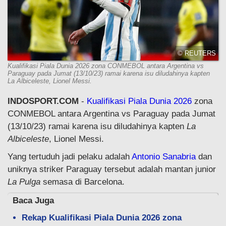
© REUTERS
Kualifikasi Piala Dunia 2026 zona CONMEBOL antara Argentina vs
Paraguay pada Jumat (13/10/23) ramai karena isu diludahinya kapten
La Albiceleste, Lionel Messi.
INDOSPORT.COM
-
Kualifikasi Piala Dunia 2026
zona
CONMEBOL antara Argentina vs Paraguay pada Jumat
(13/10/23) ramai karena isu diludahinya kapten
La
Albiceleste
, Lionel Messi.
Yang tertuduh jadi pelaku adalah
Antonio Sanabria
dan
uniknya striker Paraguay tersebut adalah mantan junior
La Pulga
semasa di Barcelona.
Baca Juga
Rekap Kualifikasi Piala Dunia 2026 zona