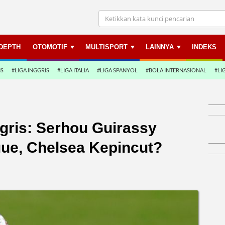
NDEPTH
OTOMOTIF
MULTISPORT
LAINNYA
INDEKS
NS
#LIGA INGGRIS
#LIGA ITALIA
#LIGA SPANYOL
#BOLA INTERNASIONAL
#LI
gris: Serhou Guirassy
ue, Chelsea Kepincut?