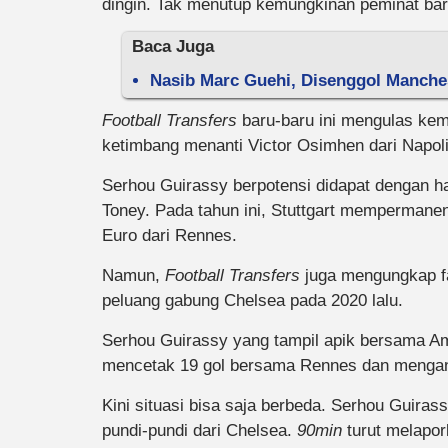
dingin. Tak menutup kemungkinan peminat bar
Baca Juga
Nasib Marc Guehi, Disenggol Manches
Football Transfers
baru-baru ini mengulas ke
ketimbang menanti Victor Osimhen dari Napoli
Serhou Guirassy berpotensi didapat dengan h
Toney. Pada tahun ini, Stuttgart mempermane
Euro dari Rennes.
Namun,
Football Transfers
juga mengungkap 
peluang gabung Chelsea pada 2020 lalu.
Serhou Guirassy yang tampil apik bersama Am
mencetak 19 gol bersama Rennes dan mengant
Kini situasi bisa saja berbeda. Serhou Guiras
pundi-pundi dari Chelsea.
90min
turut melapor