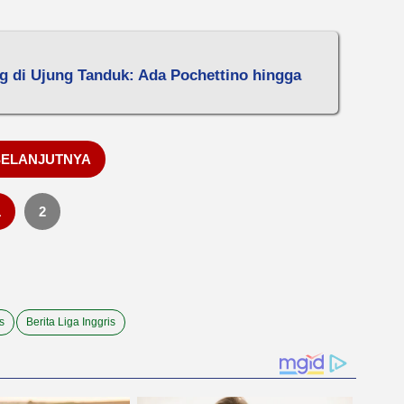
ng di Ujung Tanduk: Ada Pochettino hingga
SELANJUTNYA
1
2
s
Berita Liga Inggris