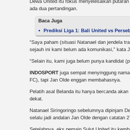
Dewa United itu fokus menyelesaikan putaran 
ada dua pertandingan.
Baca Juga
Prediksi Liga 1: Bali United vs Pers
“Saya paham (situasi Natanael dan jendela tra
sejauh ini kami belum ada komunikasi,” kata 
“Selain itu, kami juga belum punya kandidat 
INDOSPORT
juga sempat menyinggung nama 
FC), tapi Jan Olde enggan membahasnya.
Pelatih asal Belanda itu hanya bercanda aka
dekat.
Natanael Siringoringo sebelumnya dipinjam De
selalu jadi andalan Jan Olde dengan catatan 
Setelahnya, eks pemain Sulut United itu kem