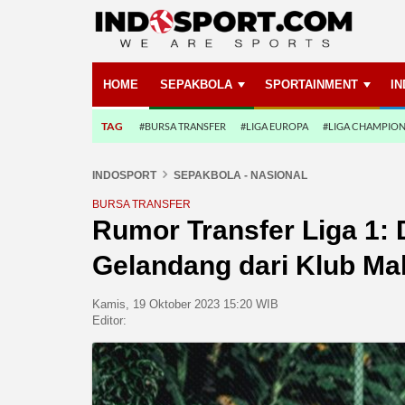
HOME
SEPAKBOLA
SPORTAINMENT
I
TAG
#BURSA TRANSFER
#LIGA EUROPA
#LIGA CHAMPIO
INDOSPORT
SEPAKBOLA - NASIONAL
BURSA TRANSFER
Rumor Transfer Liga 1: 
Gelandang dari Klub Ma
Kamis, 19 Oktober 2023 15:20 WIB
Editor: