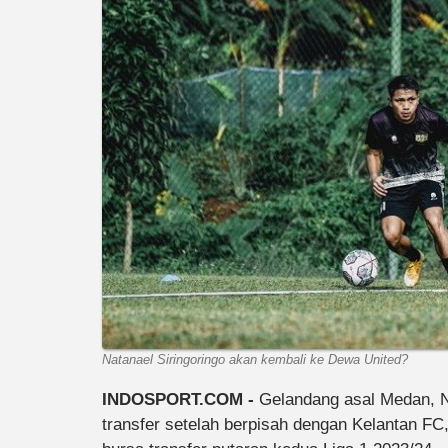
Natanael Siringoringo akan kembali ke Dewa United?
INDOSPORT.COM -
Gelandang asal Medan, N
transfer setelah berpisah dengan Kelantan F