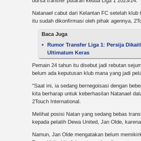
bursa transfer putaran kedua Liga 1 2023/24.
Natanael cabut dari Kelantan FC setelah klub
itu sudah dikonfirmasi oleh pihak agennya, 2To
Baca Juga
Rumor Transfer Liga 1: Persija Dikai
Ultimatum Keras
Pemain 24 tahun itu disebut jadi rebutan sejum
belum ada keputusan klub mana yang jadi pel
“Saat ini, ia sedang bernegoisasi dengan bebe
kita berharap untuk keberhasilan Natanael d
2Touch International.
Melihat posisi Natan yang sedang bebas trans
kepada pelatih Dewa United, Jan Olde, karen
Namun, Jan Olde mengatakan belum memikirka