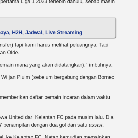
pertama Liga 1 2023 terlebih dahulu, sebab masih
ebaya, H2H, Jadwal, Live Streaming
nsfer) tapi kami harus melihat peluangnya. Tapi
Jan Olde.
(pemain mana yang akan didatangkan),” imbuhnya.
Wiljan Pluim (sebelum bergabung dengan Borneo
n memberikan daftar pemain incaran dalam waktu
wa United dari Kelantan FC pada musim lalu. Dia
27 penampilan dengan dua gol dan satu
assist.
bali ke Kelantan FC. Natan kemudian memainkan