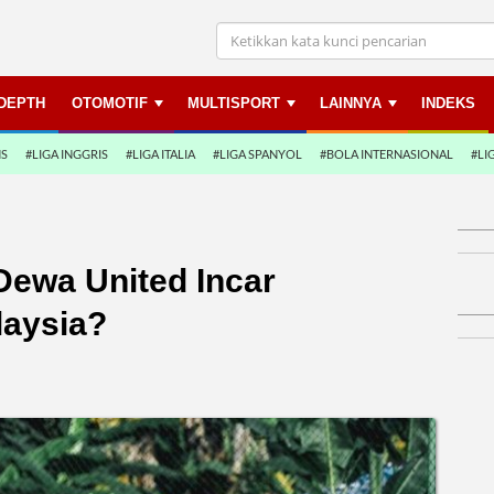
NDEPTH
OTOMOTIF
MULTISPORT
LAINNYA
INDEKS
NS
#LIGA INGGRIS
#LIGA ITALIA
#LIGA SPANYOL
#BOLA INTERNASIONAL
#LI
Dewa United Incar
laysia?