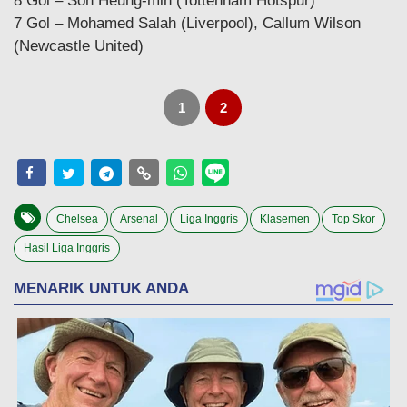
8 Gol – Son Heung-min (Tottenham Hotspur)
7 Gol – Mohamed Salah (Liverpool), Callum Wilson
(Newcastle United)
1
2
Chelsea
Arsenal
Liga Inggris
Klasemen
Top Skor
Hasil Liga Inggris