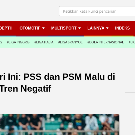
NDEPTH
OTOMOTIF
MULTISPORT
LAINNYA
INDEKS
NS
#LIGA INGGRIS
#LIGA ITALIA
#LIGA SPANYOL
#BOLA INTERNASIONAL
#LI
ri Ini: PSS dan PSM Malu di
Tren Negatif