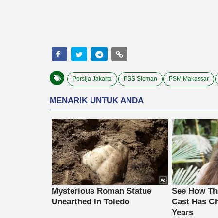
Persija Jakarta
PSS Sleman
PSM Makassar