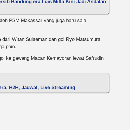
ersib Bandung era Luis Milla Kini Jadi Andalan
 oleh PSM Makassar yang juga baru saja
.
ce dari Witan Sulaeman dan gol Ryo Matsumura
a poin.
l ke gawang Macan Kemayoran lewat Safrudin
tera, H2H, Jadwal, Live Streaming