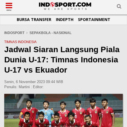
SUB-MENU
SUB-MENU
SUB-MENU
SUB-MENU
SUB-MENU
SUB-MENU
MENU
BURSA TRANSFER
INDEPTH
SPORTAINMENT
SEPAKBOLA
SPORTAINMENT
OTOMOTIF
BASKET
JADWAL
TOPIK HARI INI
LIGA 1
SELEBSPORT
MOTOGP
RAKET
KLASEMEN
PERATURAN OLAHRAGA
INDOSPORT
SEPAKBOLA - NASIONAL
LIGA 2
LIFESTYLE
FORMULA 1
MMA
TIPS DAN TRIK
TIMNAS INDONESIA
Jadwal Siaran Langsung Piala
LIGA INGGRIS
OTOMANIA
FUTSAL
INFOGRAFIS
Dunia U-17: Timnas Indonesia
LIGA ITALIA
OLIMPIK
GALERI FOTO
LIGA SPANYOL
E-SPORT
TEMPAT OLAHRAGA
U-17 vs Ekuador
LIGA CHAMPIONS
PASUKAN SEHAT
Senin, 6 November 2023 09:44 WIB
LIGA JERMAN
KOMUNITAS SEHAT
Penulis:
Martini
|
Editor:
LIGA PRANCIS
LIGA EUROPA