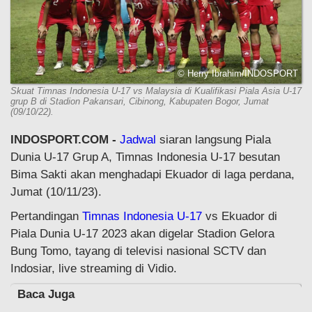
© Herry Ibrahim/INDOSPORT
Skuat Timnas Indonesia U-17 vs Malaysia di Kualifikasi Piala Asia U-17
grup B di Stadion Pakansari, Cibinong, Kabupaten Bogor, Jumat
(09/10/22).
INDOSPORT.COM -
Jadwal
siaran langsung Piala
Dunia U-17 Grup A, Timnas Indonesia U-17 besutan
Bima Sakti akan menghadapi Ekuador di laga perdana,
Jumat (10/11/23).
Pertandingan
Timnas Indonesia U-17
vs Ekuador di
Piala Dunia U-17 2023 akan digelar Stadion Gelora
Bung Tomo, tayang di televisi nasional SCTV dan
Indosiar, live streaming di Vidio.
Baca Juga