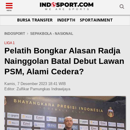
SUB-MENU
SUB-MENU
SUB-MENU
SUB-MENU
SUB-MENU
SUB-MENU
MENU
BURSA TRANSFER
INDEPTH
SPORTAINMENT
SEPAKBOLA
SPORTAINMENT
OTOMOTIF
BASKET
JADWAL
TOPIK HARI INI
LIGA 1
SELEBSPORT
MOTOGP
RAKET
KLASEMEN
PERATURAN OLAHRAGA
INDOSPORT
SEPAKBOLA - NASIONAL
LIGA 2
LIFESTYLE
FORMULA 1
MMA
TIPS DAN TRIK
LIGA 1
Pelatih Bongkar Alasan Radja
LIGA INGGRIS
OTOMANIA
FUTSAL
INFOGRAFIS
Nainggolan Batal Debut Lawan
LIGA ITALIA
OLIMPIK
GALERI FOTO
LIGA SPANYOL
E-SPORT
TEMPAT OLAHRAGA
PSM, Alami Cedera?
LIGA CHAMPIONS
PASUKAN SEHAT
Kamis, 7 Desember 2023 18:41 WIB
LIGA JERMAN
KOMUNITAS SEHAT
Editor:
Zulfikar Pamungkas Indrawijaya
LIGA PRANCIS
LIGA EUROPA