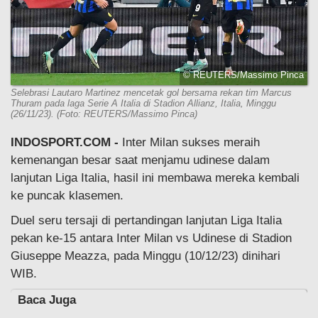
© REUTERS/Massimo Pinca
Selebrasi Lautaro Martinez mencetak gol bersama rekan tim Marcus
Thuram pada laga Serie A Italia di Stadion Allianz, Italia, Minggu
(26/11/23). (Foto: REUTERS/Massimo Pinca)
INDOSPORT.COM -
Inter Milan sukses meraih
kemenangan besar saat menjamu udinese dalam
lanjutan Liga Italia, hasil ini membawa mereka kembali
ke puncak klasemen.
Duel seru tersaji di pertandingan lanjutan Liga Italia
pekan ke-15 antara Inter Milan vs Udinese di Stadion
Giuseppe Meazza, pada Minggu (10/12/23) dinihari
WIB.
Baca Juga