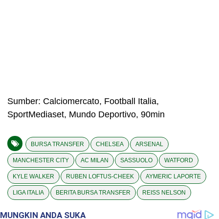
Sumber: Calciomercato, Football Italia,
SportMediaset, Mundo Deportivo, 90min
BURSA TRANSFER
CHELSEA
ARSENAL
MANCHESTER CITY
AC MILAN
SASSUOLO
WATFORD
KYLE WALKER
RUBEN LOFTUS-CHEEK
AYMERIC LAPORTE
LIGA ITALIA
BERITA BURSA TRANSFER
REISS NELSON