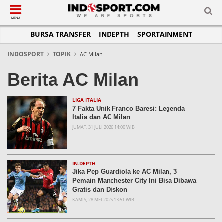
SUB-MENU
SUB-MENU
SUB-MENU
SUB-MENU
SUB-MENU
SUB-MENU
MENU
BURSA TRANSFER
INDEPTH
SPORTAINMENT
SEPAKBOLA
SPORTAINMENT
OTOMOTIF
BASKET
JADWAL
TOPIK HARI INI
LIGA 1
SELEBSPORT
MOTOGP
RAKET
KLASEMEN
PERATURAN OLAHRAGA
INDOSPORT
TOPIK
AC Milan
LIGA 2
LIFESTYLE
FORMULA 1
MMA
TIPS DAN TRIK
Berita AC Milan
LIGA INGGRIS
OTOMANIA
FUTSAL
INFOGRAFIS
LIGA ITALIA
LIGA ITALIA
OLIMPIK
GALERI FOTO
7 Fakta Unik Franco Baresi: Legenda
Italia dan AC Milan
LIGA SPANYOL
E-SPORT
TEMPAT OLAHRAGA
JUMAT, 31 JULI 2026 14:00 WIB
LIGA CHAMPIONS
PASUKAN SEHAT
LIGA JERMAN
KOMUNITAS SEHAT
IN-DEPTH
LIGA PRANCIS
Jika Pep Guardiola ke AC Milan, 3
Pemain Manchester City Ini Bisa Dibawa
LIGA EUROPA
Gratis dan Diskon
KAMIS, 28 MEI 2026 13:51 WIB