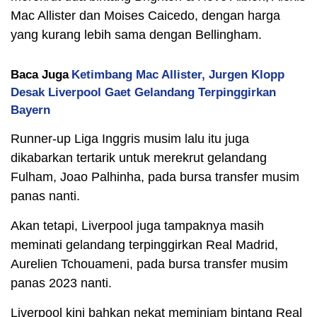
Mac Allister dan Moises Caicedo, dengan harga
yang kurang lebih sama dengan Bellingham.
Baca Juga
Ketimbang Mac Allister, Jurgen Klopp
Desak Liverpool Gaet Gelandang Terpinggirkan
Bayern
Runner-up Liga Inggris musim lalu itu juga
dikabarkan tertarik untuk merekrut gelandang
Fulham, Joao Palhinha, pada bursa transfer musim
panas nanti.
Akan tetapi, Liverpool juga tampaknya masih
meminati gelandang terpinggirkan Real Madrid,
Aurelien Tchouameni, pada bursa transfer musim
panas 2023 nanti.
Liverpool kini bahkan nekat meminjam bintang Real