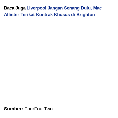
Baca Juga
Liverpool Jangan Senang Dulu, Mac
Allister Terikat Kontrak Khusus di Brighton
Sumber:
FourFourTwo