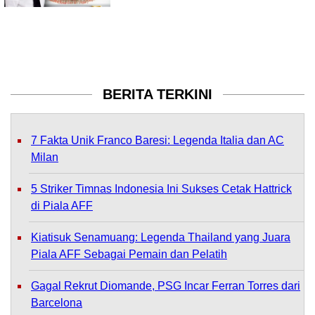
BERITA TERKINI
7 Fakta Unik Franco Baresi: Legenda Italia dan AC
Milan
5 Striker Timnas Indonesia Ini Sukses Cetak Hattrick
di Piala AFF
Kiatisuk Senamuang: Legenda Thailand yang Juara
Piala AFF Sebagai Pemain dan Pelatih
Gagal Rekrut Diomande, PSG Incar Ferran Torres dari
Barcelona