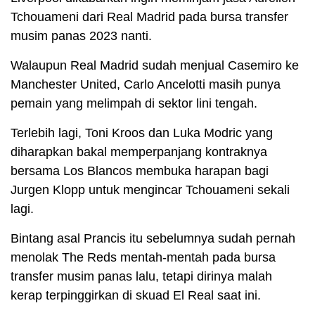
Tchouameni dari Real Madrid pada bursa transfer
musim panas 2023 nanti.
Walaupun Real Madrid sudah menjual Casemiro ke
Manchester United, Carlo Ancelotti masih punya
pemain yang melimpah di sektor lini tengah.
Terlebih lagi, Toni Kroos dan Luka Modric yang
diharapkan bakal memperpanjang kontraknya
bersama Los Blancos membuka harapan bagi
Jurgen Klopp untuk mengincar Tchouameni sekali
lagi.
Bintang asal Prancis itu sebelumnya sudah pernah
menolak The Reds mentah-mentah pada bursa
transfer musim panas lalu, tetapi dirinya malah
kerap terpinggirkan di skuad El Real saat ini.