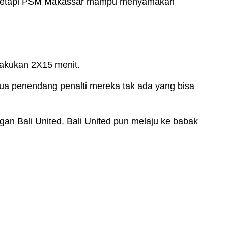
e-51. Tetapi PSM Makassar mampu menyamakan
ilakukan 2X15 menit.
mua penendang penalti mereka tak ada yang bisa
an Bali United. Bali United pun melaju ke babak