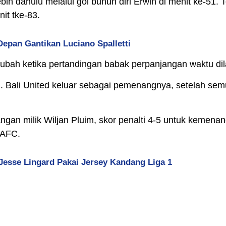
 lebih dahulu melalui gol buhun diri Erwin di menit k
it tke-83.
Depan Gantikan Luciano Spalletti
berubah ketika pertandingan babak perpanjangan waktu d
ti. Bali United keluar sebagai pemenangnya, setelah se
an milik Wiljan Pluim, skor penalti 4-5 untuk kemenang
 AFC.
 Jesse Lingard Pakai Jersey Kandang Liga 1