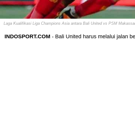
Laga Kualifikasi Liga Champions Asia antara Bali United vs PSM Makassar.
INDOSPORT.COM
- Bali United harus melalui jalan b