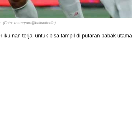
 (Foto: Instagram@baliunitedfc).
erliku nan terjal untuk bisa tampil di putaran babak utam